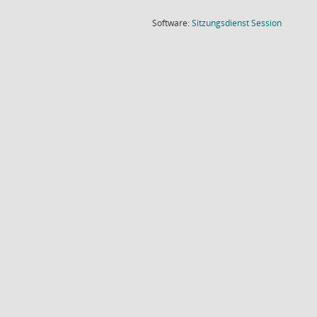
(Wird in
Software:
Sitzungsdienst
Session