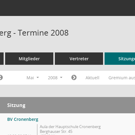
rg - Termine 2008
Mitglieder
Vertreter
Sitzung
Mai
2008
Aktuell
Gremium au
Sitzung
BV Cronenberg
Aula der Hauptschule Cronenberg
Berghauser Str. 45