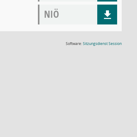
NIÖ
(Wird in
Software:
Sitzungsdienst
Session