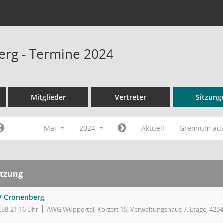
rg - Termine 2024
Mitglieder
Vertreter
Sitzung
Mai
2024
Aktuell
Gremium au
itzung
V Cronenberg
:58-21:16 Uhr
AWG Wuppertal, Korzert 15, Verwaltungshaus 7. Etage, 423