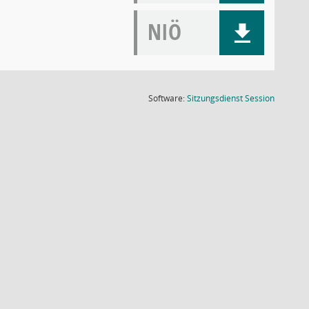
NIÖ
(Wird in
Software:
Sitzungsdienst
Session