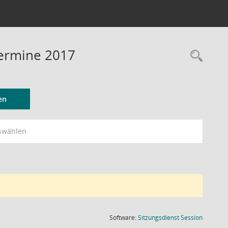
Termine 2017
Rec
en
swählen
(Wird in
Software:
Sitzungsdienst
Session