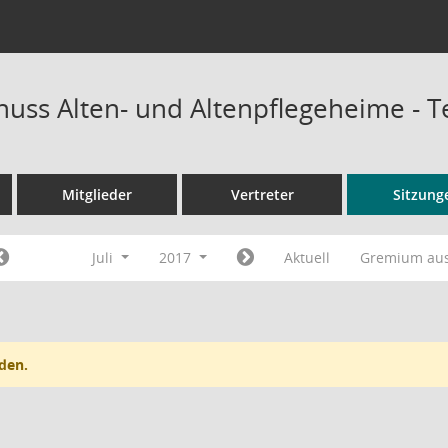
uss Alten- und Altenpflegeheime - 
Mitglieder
Vertreter
Sitzung
Juli
2017
Aktuell
Gremium au
den.