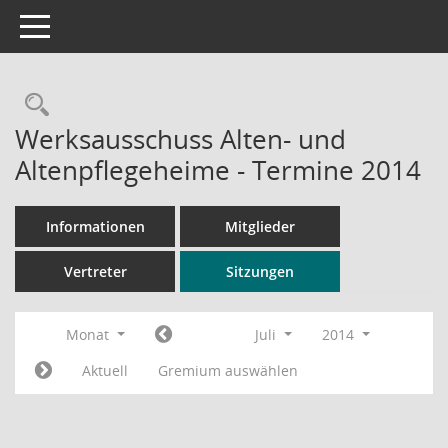
Toggle navigation
Rechercheauswahl
Werksausschuss Alten- und
Altenpflegeheime - Termine 2014
Informationen
Mitglieder
Vertreter
Sitzungen
Monat
Juli
2014
Aktuell
Gremium auswählen