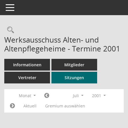
Toggle navigation
Rechercheauswahl
Werksausschuss Alten- und
Altenpflegeheime - Termine 2001
Informationen
Mitglieder
Vertreter
Sitzungen
Monat
Juli
2001
Aktuell
Gremium auswählen