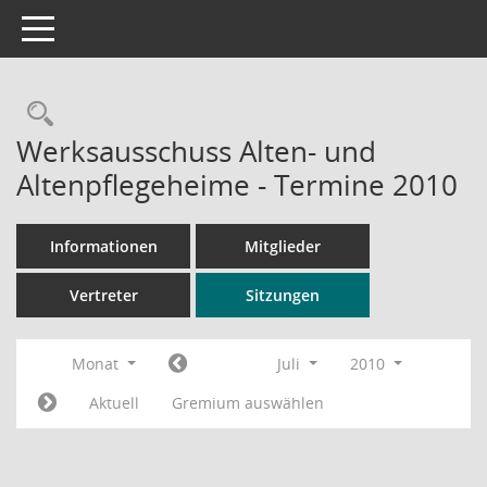
Toggle navigation
Rechercheauswahl
Werksausschuss Alten- und
Altenpflegeheime - Termine 2010
Informationen
Mitglieder
Vertreter
Sitzungen
Monat
Juli
2010
Aktuell
Gremium auswählen