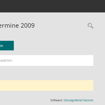
Termine 2009
Rec
en
swählen
(Wird in
Software:
Sitzungsdienst
Session