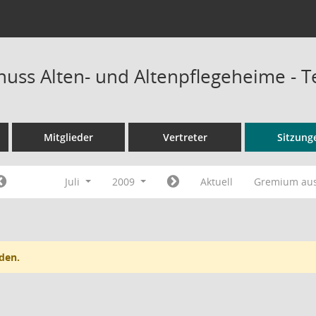
uss Alten- und Altenpflegeheime - 
Mitglieder
Vertreter
Sitzung
Juli
2009
Aktuell
Gremium au
den.