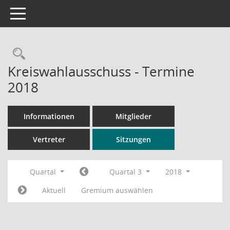
Toggle navigation
Rechercheauswahl
Kreiswahlausschuss - Termine
2018
Informationen
Mitglieder
Vertreter
Sitzungen
Quartal
Quartal 3
2018
Aktuell
Gremium auswählen