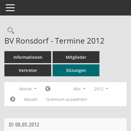
Toggle navigation
Rechercheauswahl
BV Ronsdorf - Termine 2012
Informationen
Mitglieder
Vertreter
Sitzungen
Monat
Mai
2012
Aktuell
Gremium auswählen
DI
08.05.2012