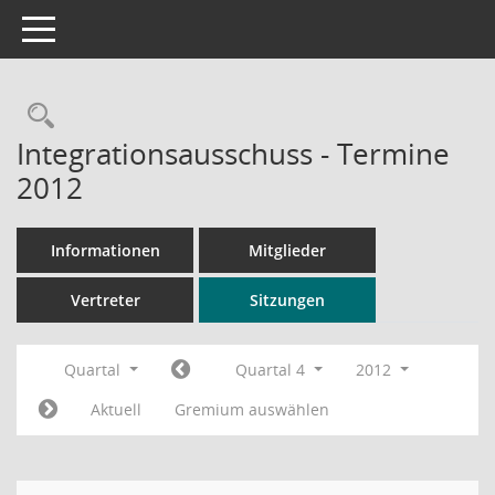
Toggle navigation
Rechercheauswahl
Integrationsausschuss - Termine
2012
Informationen
Mitglieder
Vertreter
Sitzungen
Quartal
Quartal 4
2012
Aktuell
Gremium auswählen