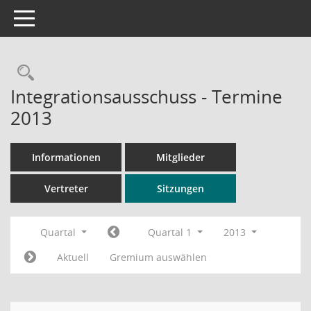
Toggle navigation
Rechercheauswahl
Integrationsausschuss - Termine
2013
Informationen
Mitglieder
Vertreter
Sitzungen
Quartal
Quartal 1
2013
Aktuell
Gremium auswählen