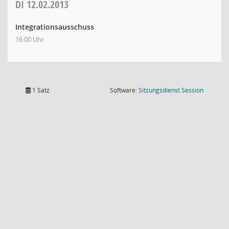
DI
12.02.2013
Integrationsausschuss
16:00 Uhr
(Wird in
1 Satz
Software:
Sitzungsdienst
Session