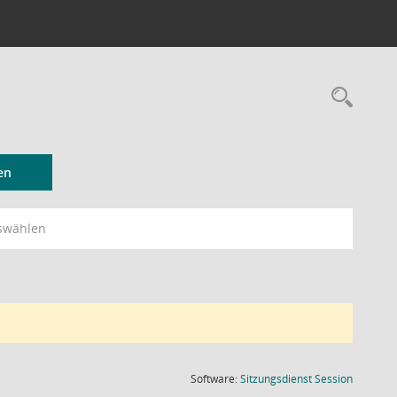
Rec
en
swählen
(Wird in
Software:
Sitzungsdienst
Session