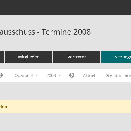
sausschuss - Termine 2008
Mitglieder
Vertreter
Sitzung
Quartal 4
2008
Aktuell
Gremium au
den.