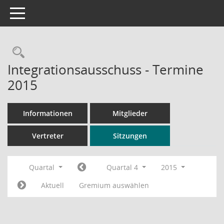
Toggle navigation
Rechercheauswahl
Integrationsausschuss - Termine
2015
Informationen
Mitglieder
Vertreter
Sitzungen
Quartal
Quartal 4
2015
Aktuell
Gremium auswählen