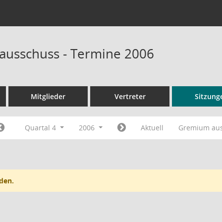
sausschuss - Termine 2006
Mitglieder
Vertreter
Sitzung
Quartal 4
2006
Aktuell
Gremium au
den.