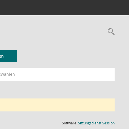
Rec
en
swählen
(Wird in
Software:
Sitzungsdienst
Session