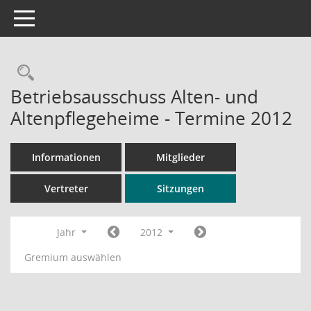
Toggle navigation
Rechercheauswahl
Betriebsausschuss Alten- und
Altenpflegeheime - Termine 2012
Informationen
Mitglieder
Vertreter
Sitzungen
Jahr
2012
Gremium auswählen