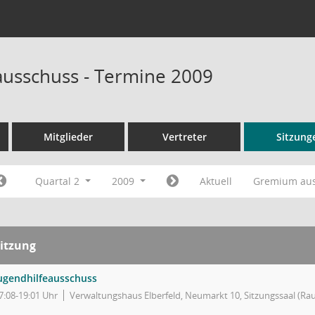
ausschuss - Termine 2009
Mitglieder
Vertreter
Sitzung
Quartal 2
2009
Aktuell
Gremium au
itzung
ugendhilfeausschuss
7:08-19:01 Uhr
Verwaltungshaus Elberfeld, Neumarkt 10, Sitzungssaal (Ra