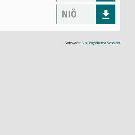
NIÖ
(Wird in
Software:
Sitzungsdienst
Session