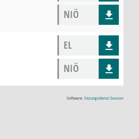
NIÖ
EL
NIÖ
(Wird in
Software:
Sitzungsdienst
Session