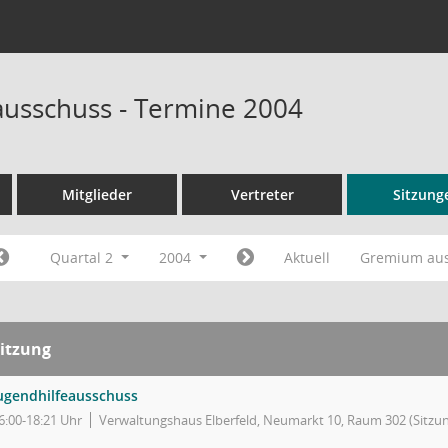
ausschuss - Termine 2004
Mitglieder
Vertreter
Sitzung
Quartal 2
2004
Aktuell
Gremium au
itzung
ugendhilfeausschuss
6:00-18:21 Uhr
Verwaltungshaus Elberfeld, Neumarkt 10, Raum 302 (Sitzun