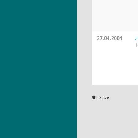
27.04.2004
J
1
2 Sätze