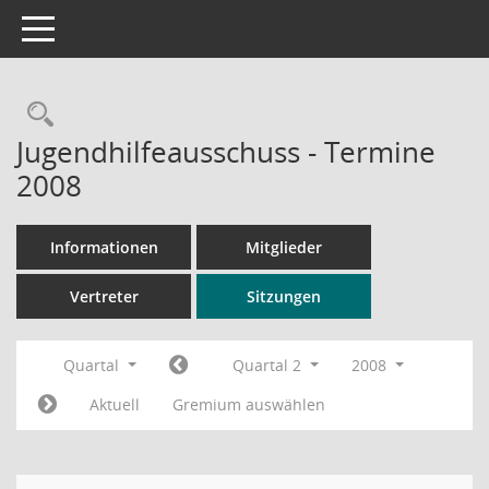
Toggle navigation
Rechercheauswahl
Jugendhilfeausschuss - Termine
2008
Informationen
Mitglieder
Vertreter
Sitzungen
Quartal
Quartal 2
2008
Aktuell
Gremium auswählen