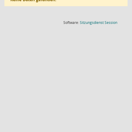
(Wird in
Software:
Sitzungsdienst
Session