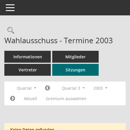
Toggle navigation
Rechercheauswahl
Wahlausschuss - Termine 2003
Informationen
Mitglieder
Vertreter
Sitzungen
Quartal
Quartal 3
2003
Aktuell
Gremium auswählen
Keine Daten gefunden.