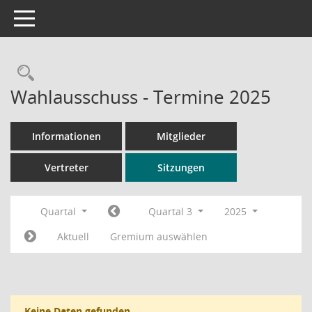
Toggle navigation
Rechercheauswahl
Wahlausschuss - Termine 2025
Informationen
Mitglieder
Vertreter
Sitzungen
Quartal
Quartal 3
2025
Aktuell
Gremium auswählen
Keine Daten gefunden.