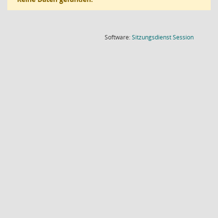
(Wird in
Software:
Sitzungsdienst
Session