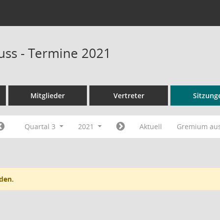
ss - Termine 2021
Mitglieder
Vertreter
Sitzung
Quartal 3
2021
Aktuell
Gremium au
den.