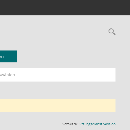
Rec
en
swählen
(Wird in
Software:
Sitzungsdienst
Session