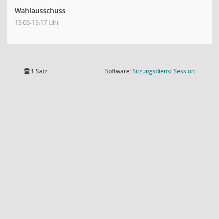
Wahlausschuss
15:05-15:17 Uhr
(Wird in
1 Satz
Software:
Sitzungsdienst
Session