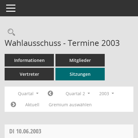
Toggle navigation
Rechercheauswahl
Wahlausschuss - Termine 2003
Informationen
Mitglieder
Vertreter
Sitzungen
Quartal
Quartal 2
2003
Aktuell
Gremium auswählen
DI
10.06.2003