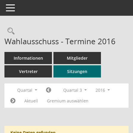
Toggle navigation
Rechercheauswahl
Wahlausschuss - Termine 2016
Informationen
Mitglieder
Vertreter
Sitzungen
Quartal
Quartal 3
2016
Aktuell
Gremium auswählen
Keine Daten gefunden.