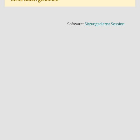
(Wird in
Software:
Sitzungsdienst
Session