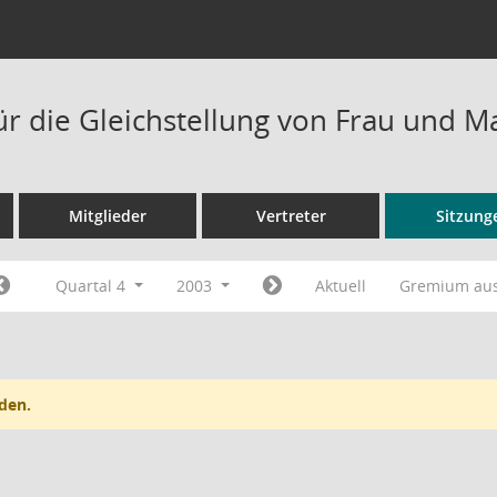
ür die Gleichstellung von Frau und 
Mitglieder
Vertreter
Sitzung
Quartal 4
2003
Aktuell
Gremium au
den.