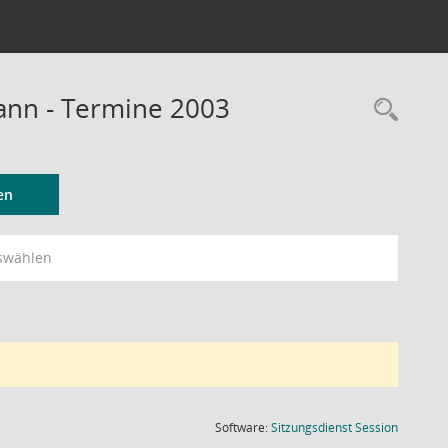
Mann - Termine 2003
Rec
en
swählen
(Wird in
Software:
Sitzungsdienst
Session