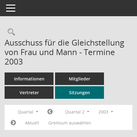
Toggle navigation
Rechercheauswahl
Ausschuss für die Gleichstellung
von Frau und Mann - Termine
2003
Informationen
Mitglieder
Vertreter
Sitzungen
Quartal
Quartal 2
2003
Aktuell
Gremium auswählen