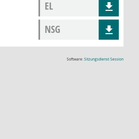
EL
NSG
(Wird in
Software:
Sitzungsdienst
Session