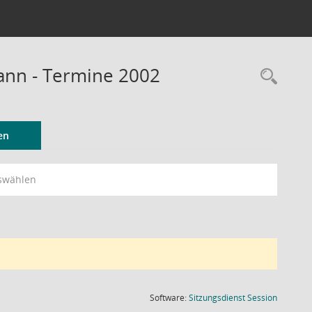
Mann - Termine 2002
Rec
en
swählen
(Wird in
Software:
Sitzungsdienst
Session