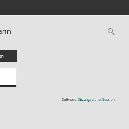
Mann
Rec
en
(Wird in
Software:
Sitzungsdienst
Session