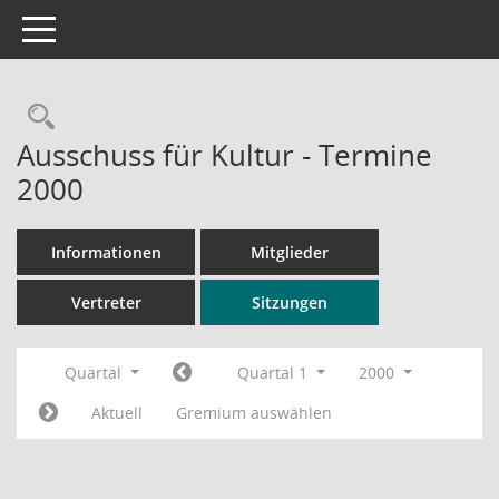
Toggle navigation
Rechercheauswahl
Ausschuss für Kultur - Termine
2000
Informationen
Mitglieder
Vertreter
Sitzungen
Quartal
Quartal 1
2000
Aktuell
Gremium auswählen