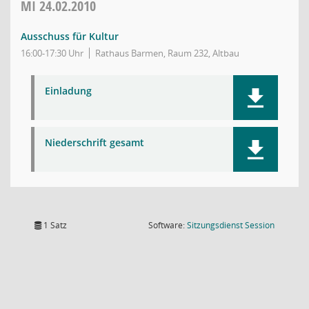
MI
24.02.2010
Ausschuss für Kultur
16:00-17:30 Uhr
Rathaus Barmen, Raum 232, Altbau
Einladung
Niederschrift gesamt
(Wird in
1 Satz
Software:
Sitzungsdienst
Session