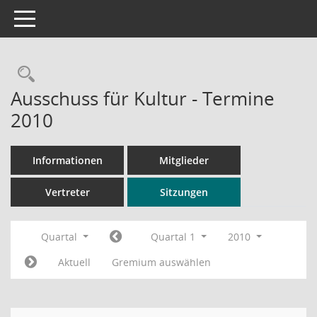
Toggle navigation
Rechercheauswahl
Ausschuss für Kultur - Termine
2010
Informationen
Mitglieder
Vertreter
Sitzungen
Quartal
Quartal 1
2010
Aktuell
Gremium auswählen