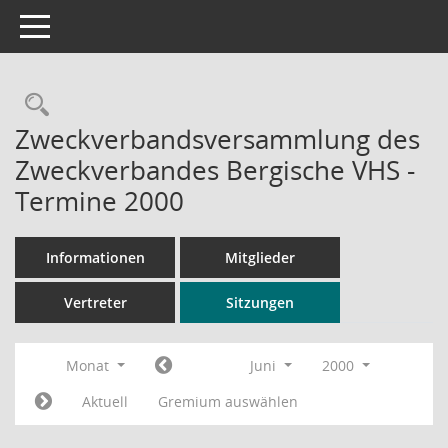
Toggle navigation
Rechercheauswahl
Zweckverbandsversammlung des
Zweckverbandes Bergische VHS -
Termine 2000
Informationen
Mitglieder
Vertreter
Sitzungen
Monat
Juni
2000
Aktuell
Gremium auswählen