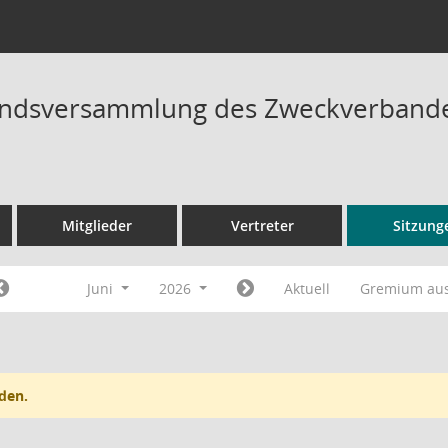
ndsversammlung des Zweckverbandes
Mitglieder
Vertreter
Sitzung
Juni
2026
Aktuell
Gremium au
den.