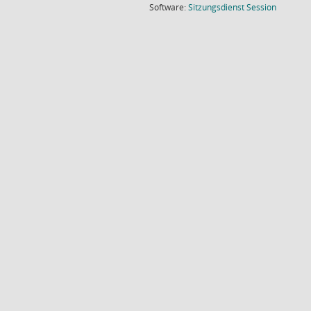
(Wird in
Software:
Sitzungsdienst
Session