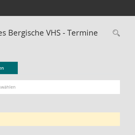
 Bergische VHS - Termine
Rec
en
swählen