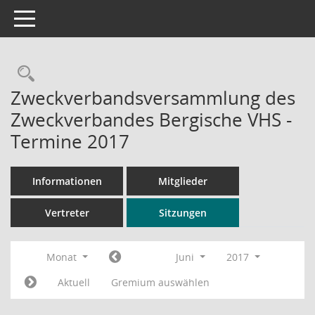
Toggle navigation
Rechercheauswahl
Zweckverbandsversammlung des
Zweckverbandes Bergische VHS -
Termine 2017
Informationen
Mitglieder
Vertreter
Sitzungen
Monat
Juni
2017
Aktuell
Gremium auswählen