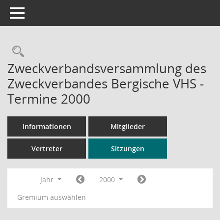
Toggle navigation
Rechercheauswahl
Zweckverbandsversammlung des
Zweckverbandes Bergische VHS -
Termine 2000
Informationen
Mitglieder
Vertreter
Sitzungen
Jahr
2000
Gremium auswählen