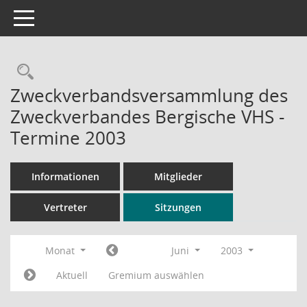
Toggle navigation
Rechercheauswahl
Zweckverbandsversammlung des
Zweckverbandes Bergische VHS -
Termine 2003
Informationen
Mitglieder
Vertreter
Sitzungen
Monat
Juni
2003
Aktuell
Gremium auswählen