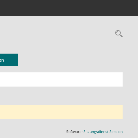
Rec
en
(Wird in
Software:
Sitzungsdienst
Session