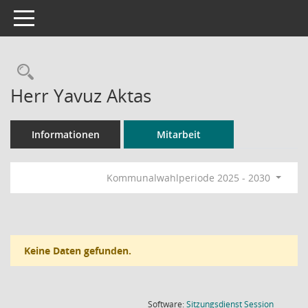
Toggle navigation
Rechercheauswahl
Herr Yavuz Aktas
Informationen
Mitarbeit
Kommunalwahlperiode 2025 - 2030
Keine Daten gefunden.
(Wird in
Software:
Sitzungsdienst
Session