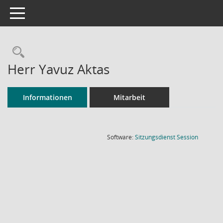
Toggle navigation
Rechercheauswahl
Herr Yavuz Aktas
Informationen
Mitarbeit
(Wird in
Software:
Sitzungsdienst
Session