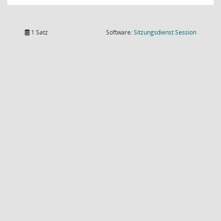
(Wird in
1 Satz
Software:
Sitzungsdienst
Session