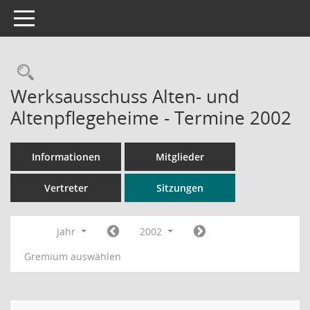
Toggle navigation
Rechercheauswahl
Werksausschuss Alten- und
Altenpflegeheime - Termine 2002
Informationen
Mitglieder
Vertreter
Sitzungen
Jahr
2002
Gremium auswählen