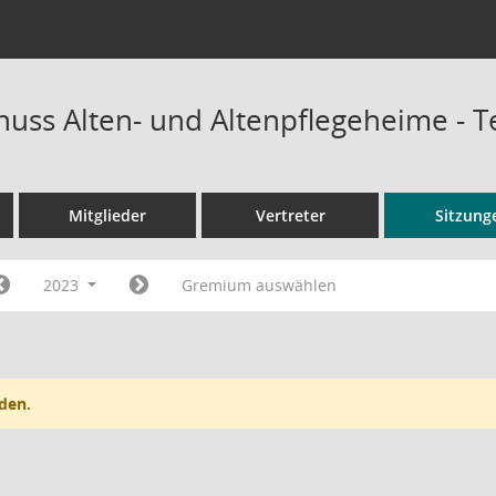
uss Alten- und Altenpflegeheime - 
Mitglieder
Vertreter
Sitzung
2023
Gremium auswählen
den.