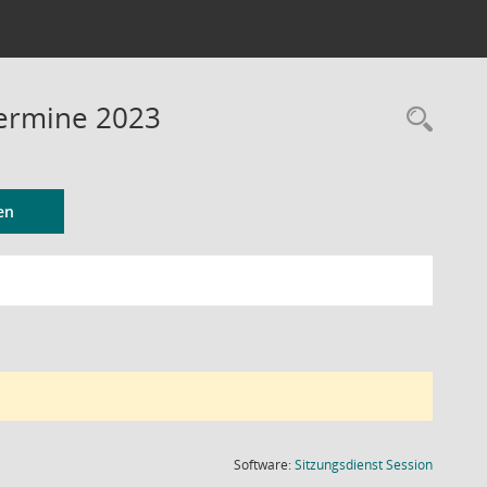
Termine 2023
Rec
en
(Wird in
Software:
Sitzungsdienst
Session