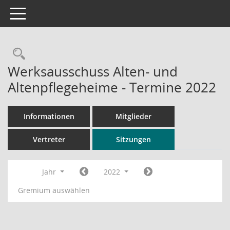
Toggle navigation
Rechercheauswahl
Werksausschuss Alten- und
Altenpflegeheime - Termine 2022
Informationen
Mitglieder
Vertreter
Sitzungen
Jahr
2022
Gremium auswählen