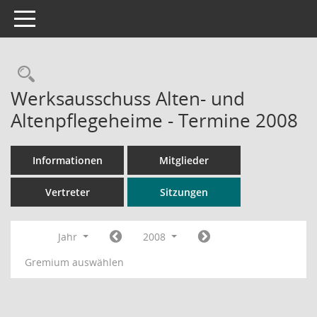
Toggle navigation
Rechercheauswahl
Werksausschuss Alten- und
Altenpflegeheime - Termine 2008
Informationen
Mitglieder
Vertreter
Sitzungen
Jahr
2008
Gremium auswählen