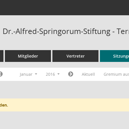
Dr.-Alfred-Springorum-Stiftung - Te
Mitglieder
Vertreter
Sitzung
Januar
2016
Aktuell
Gremium au
den.