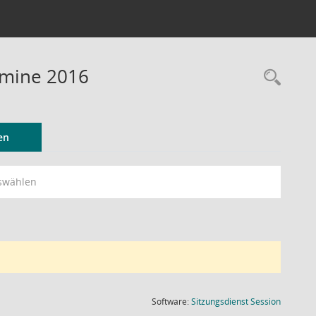
rmine 2016
Rec
en
swählen
(Wird in
Software:
Sitzungsdienst
Session