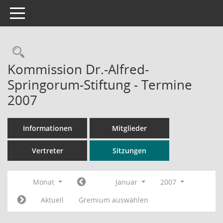
Toggle navigation
Rechercheauswahl
Kommission Dr.-Alfred-
Springorum-Stiftung - Termine
2007
Informationen
Mitglieder
Vertreter
Sitzungen
Monat
Januar
2007
Aktuell
Gremium auswählen