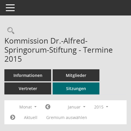
Toggle navigation
Rechercheauswahl
Kommission Dr.-Alfred-
Springorum-Stiftung - Termine
2015
Informationen
Mitglieder
Vertreter
Sitzungen
Monat
Januar
2015
Aktuell
Gremium auswählen