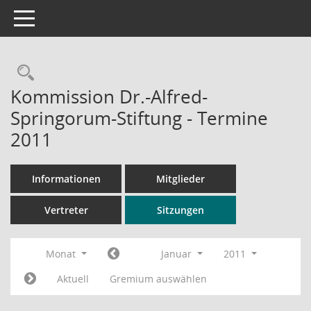
Toggle navigation
Rechercheauswahl
Kommission Dr.-Alfred-
Springorum-Stiftung - Termine
2011
Informationen
Mitglieder
Vertreter
Sitzungen
Monat
Januar
2011
Aktuell
Gremium auswählen