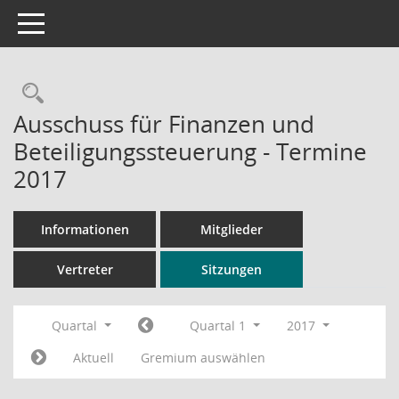
Toggle navigation
Rechercheauswahl
Ausschuss für Finanzen und
Beteiligungssteuerung - Termine
2017
Informationen
Mitglieder
Vertreter
Sitzungen
Quartal
Quartal 1
2017
Aktuell
Gremium auswählen