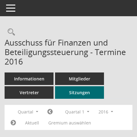
Toggle navigation
Rechercheauswahl
Ausschuss für Finanzen und
Beteiligungssteuerung - Termine
2016
Informationen
Mitglieder
Vertreter
Sitzungen
Quartal
Quartal 1
2016
Aktuell
Gremium auswählen